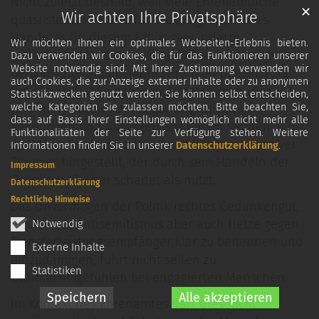
Nicht zuletzt deshalb, weil viele Ehrenamtliche
✕
Wir achten Ihre Privatsphäre
quasi stellvertretend für die Zielgruppe ihres
Handelns (in diesem Fall zugewanderte,
Wir möchten Ihnen ein optimales Webseiten-Erlebnis bieten.
geflüchtete Menschen) angegriffen werden. Durch
Dazu verwenden wir Cookies, die für das Funktionieren unserer
Website notwendig sind. Mit Ihrer Zustimmung verwenden wir
persönliches Engagement wird man plötzlich zur
auch Cookies, die zur Anzeige externer Inhalte oder zu anonymen
Projektionsfläche politisch Andersdenkender –
Statistikzwecken genutzt werden. Sie können selbst entscheiden,
wird im Privaten oder sogar öffentlich mit
welche Kategorien Sie zulassen möchten. Bitte beachten Sie,
dass auf Basis Ihrer Einstellungen womöglich nicht mehr alle
Meinungen und Aussagen aus einem rechten
Funktionalitäten der Seite zur Verfügung stehen. Weitere
Spektrum konfrontiert und nicht selten als naiver
Informationen finden Sie in unserer
Datenschutzerklärung
.
Träumer hingestellt, der durch sein Handeln der
Impressum
Gesellschaft eher schadet als nutzt.
Datenschutzerklärung
Rechtliche Hinweise
Das Unvermögen der Politik rechtes Gedankengut,
Rassismus, Antisemitismus aber auch Hetze gegen
Notwendig
Transferleistungsempfänger klar zu benennen und
Externe Inhalte
einzudämmen, führt nicht selten zu
Statistiken
Ohnmachtsgefühlen bei engagierten Menschen.
Speichern
Alle akzeptieren
Im Kontext des Ehrenamtes darf dies nicht