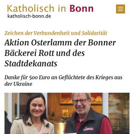
Zum Inhalt springen
:
Zeichen der Verbundenheit und Solidarität
Aktion Osterlamm der Bonner
Bäckerei Rott und des
Stadtdekanats
Danke für 500 Euro an Geflüchtete des Krieges aus
der Ukraine