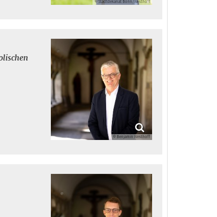
© Stadtdekanat Bonn/Westhoff
olischen
© Benjamin Westhoff