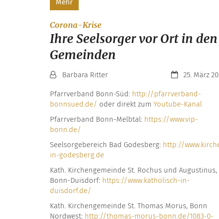
Mehr
:
Corona-Krise
Ihre Seelsorger vor Ort in den
Gemeinden
Von:
Datum:
Barbara Ritter
25. März 2
Pfarrverband Bonn-Süd:
http://pfarrverband-
bonnsued.de/
oder direkt zum
Youtube-Kanal
Pfarrverband Bonn-Melbtal:
https://www.vip-
bonn.de/
Seelsorgebereich Bad Godesberg:
http://www.kirch
in-godesberg.de
Kath. Kirchengemeinde St. Rochus und Augustinus,
Bonn-Duisdorf:
https://www.katholisch-in-
duisdorf.de/
Kath. Kirchengemeinde St. Thomas Morus, Bonn
Nordwest:
http://thomas-morus-bonn.de/1083-0-