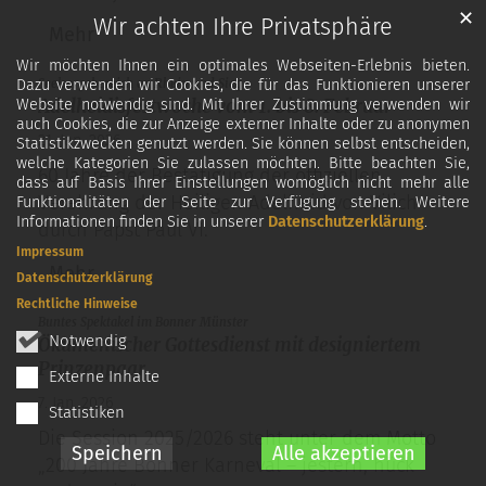
✕
Wir achten Ihre Privatsphäre
Mehr
Wir möchten Ihnen ein optimales Webseiten-Erlebnis bieten.
:
Dazu verwenden wir Cookies, die für das Funktionieren unserer
Seelsorgebereich an Rhein und Sieg
Adelheidisfestwoche vom 1. bis 8. Februar
Website notwendig sind. Mit Ihrer Zustimmung verwenden wir
auch Cookies, die zur Anzeige externer Inhalte oder zu anonymen
21. Jan. 2026
Statistikzwecken genutzt werden. Sie können selbst entscheiden,
welche Kategorien Sie zulassen möchten. Bitte beachten Sie,
60 Jahre der Bestätigung der offiziellen
dass auf Basis Ihrer Einstellungen womöglich nicht mehr alle
Verehrung der Heiligen Adelheid von Vilich
Funktionalitäten der Seite zur Verfügung stehen. Weitere
Informationen finden Sie in unserer
Datenschutzerklärung
.
durch Papst Paul VI.
Impressum
Mehr
Datenschutzerklärung
Rechtliche Hinweise
:
Buntes Spektakel im Bonner Münster
Notwendig
Ökumenischer Gottesdienst mit designiertem
Prinzenpaar
Externe Inhalte
7. Jan. 2026
Statistiken
Die Session 2025/2026 steht unter dem Motto
Speichern
Alle akzeptieren
„200 Jahre Bonner Karneval – jestern, hück