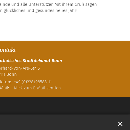
nde und alle Unterstützer. Mit ihrem Gruß sagen
in glückliches und gesundes neues Jahr!
ontakt
atholisches Stadtdekanat Bonn
rhard-von-Are-Str. 5
111
Bonn
lefon:
+49 (0)228/98588-11
Mail:
Klick zum E-Mail senden
✕