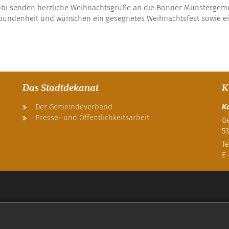
obi senden herzliche Weihnachtsgrüße an die Bonner Münstergemei
erbundenheit und wünschen ein gesegnetes Weihnachtsfest sowie e
Das Stadtdekanat
K
Der Gemeindeverband
K
Presse- und Öffentlichkeitsarbeit
Ge
53
Te
E-