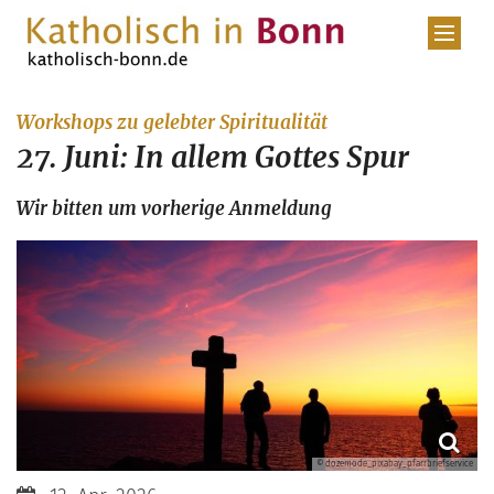
Zum Inhalt springen
:
Workshops zu gelebter Spiritualität
27. Juni: In allem Gottes Spur
Wir bitten um vorherige Anmeldung
© dozemode_pixabay_pfarrbriefservice