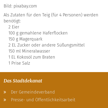
Bild: pixabay.com
Als Zutaten für den Teig (für 4 Personen) werden
benötigt:
2 Eier
100 g gemahlene Haferflocken
150 g Magerquark
2 EL Zucker oder andere Süßungsmittel
150 ml Mineralwasser
1 EL Kokosöl zum Braten
1 Prise Salz
Das Stadtdekanat
Der Gemeindeverband
Presse- und Öffentlichkeitsarbeit