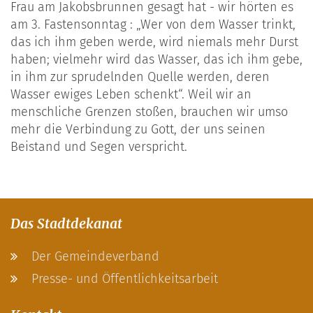
Frau am Jakobsbrunnen gesagt hat - wir hörten es
am 3. Fastensonntag : „Wer von dem Wasser trinkt,
das ich ihm geben werde, wird niemals mehr Durst
haben; vielmehr wird das Wasser, das ich ihm gebe,
in ihm zur sprudelnden Quelle werden, deren
Wasser ewiges Leben schenkt“. Weil wir an
menschliche Grenzen stoßen, brauchen wir umso
mehr die Verbindung zu Gott, der uns seinen
Beistand und Segen verspricht.
Das Stadtdekanat
Der Gemeindeverband
Presse- und Öffentlichkeitsarbeit